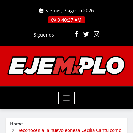
Skip
viernes, 7 agosto 2026
to
9:40:28 AM
content
Siguenos
Home
Reconocen a la nuevoleonesa Cecilia Cantú como