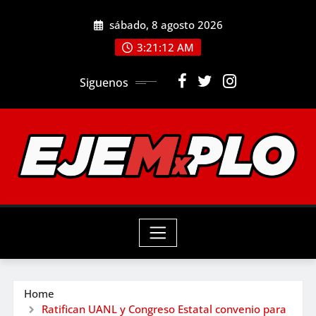
Skip
sábado, 8 agosto 2026
to
3:21:14 AM
content
Siguenos
Home
Ratifican UANL y Congreso Estatal convenio para