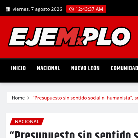
Skip
viernes, 7 agosto 2026
12:43:39 AM
to
content
INICIO
NACIONAL
NUEVO LEÓN
COMUNIDA
Home
“Presupuesto sin sentido social ni humanista”, 
NACIONAL
“Presupuesto sin sentido s