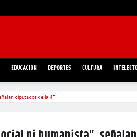
D
EDUCACIÓN
DEPORTES
CULTURA
INTELECT
señalan diputados de la 4T
ocial ni humanista”, señalan