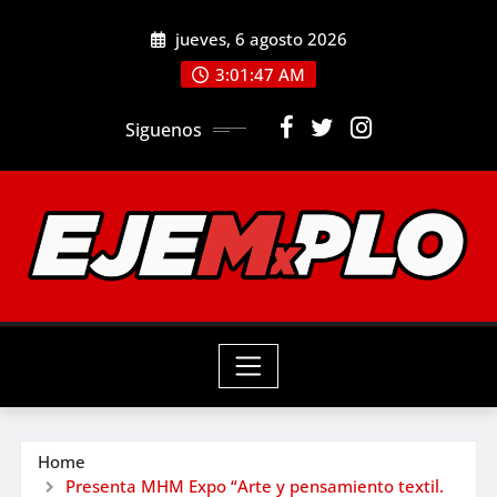
Skip
jueves, 6 agosto 2026
to
3:01:49 AM
content
Siguenos
Home
Presenta MHM Expo “Arte y pensamiento textil.