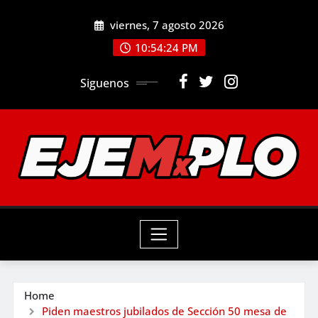
Skip
viernes, 7 agosto 2026
to
10:54:26 PM
content
Siguenos
Home
Piden maestros jubilados de Sección 50 mesa de