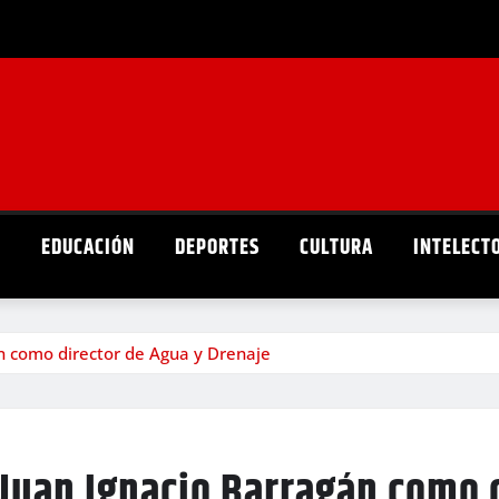
D
EDUCACIÓN
DEPORTES
CULTURA
INTELECT
án como director de Agua y Drenaje
 Juan Ignacio Barragán como 