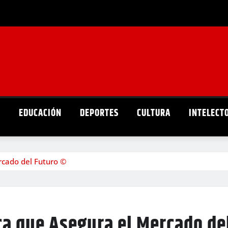
D
EDUCACIÓN
DEPORTES
CULTURA
INTELECT
rcado del Futuro ©
ca que Asegura el Mercado de