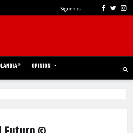
Siguenos
OLANDIA®
OPINIÓN
l Futuro ©