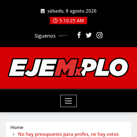
Skip
sábado, 8 agosto 2026
to
5:10:27 AM
content
Siguenos
Home
No hay presupuesto para profes, no hay votos