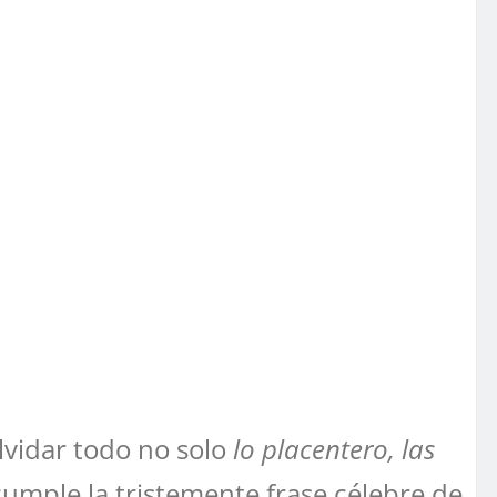
vidar todo no solo
lo placentero, las
cumple la tristemente frase célebre de