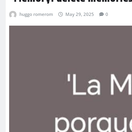
huggo romerom
May 29, 2025
0