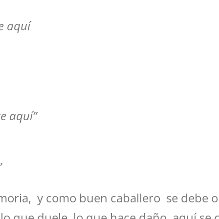
e aquí
e aquí”
”
oria, y como buen caballero se debe ol
lo que duele, lo que hace daño, aquí se 