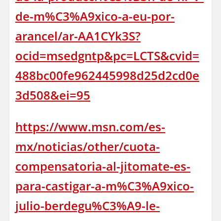
de-m%C3%A9xico-a-eu-por-
arancel/ar-AA1CYk3S?
ocid=msedgntp&pc=LCTS&cvid=
488bc00fe962445998d25d2cd0e
3d508&ei=95
https://www.msn.com/es-
mx/noticias/other/cuota-
compensatoria-al-jitomate-es-
para-castigar-a-m%C3%A9xico-
julio-berdegu%C3%A9-le-