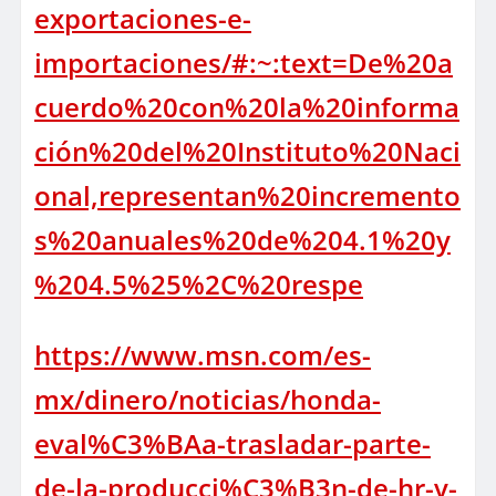
exportaciones-e-
importaciones/#:~:text=De%20a
cuerdo%20con%20la%20informa
ción%20del%20Instituto%20Naci
onal,representan%20incremento
s%20anuales%20de%204.1%20y
%204.5%25%2C%20respe
https://www.msn.com/es-
mx/dinero/noticias/honda-
eval%C3%BAa-trasladar-parte-
de-la-producci%C3%B3n-de-hr-v-