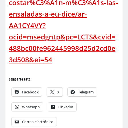
costar%C3%A1n-m%C3%A1s-las-
ensaladas-a-eu-dice/ar-
AA1CY4VY?
ocid=msedgntp&pc=LCTS&cvid=
488bc00fe962445998d25d2cd0e
3d508&ei=54
Comparte esto:
Facebook
X
Telegram
WhatsApp
LinkedIn
Correo electrónico