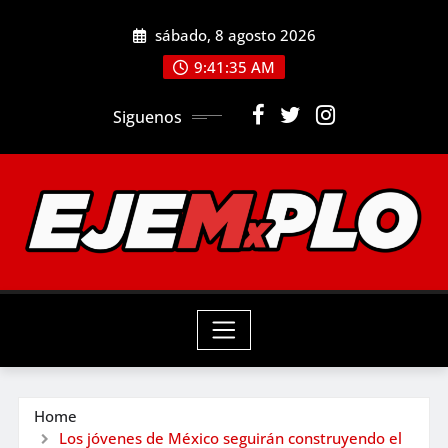
Skip
sábado, 8 agosto 2026
to
9:41:36 AM
content
Siguenos
Home
Los jóvenes de México seguirán construyendo el