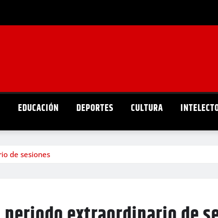
D
EDUCACIÓN
DEPORTES
CULTURA
INTELECT
rio de sesiones
n periodo extraordinario de s