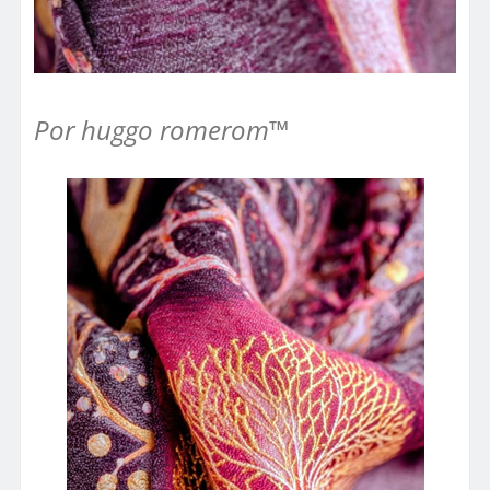
Por huggo romerom™