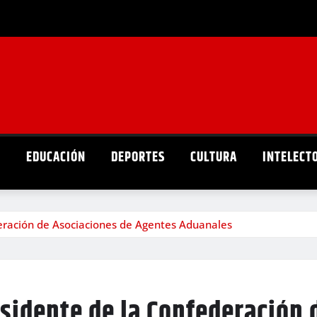
D
EDUCACIÓN
DEPORTES
CULTURA
INTELECT
deración de Asociaciones de Agentes Aduanales
esidente de la Confederación