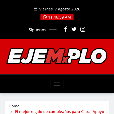
Skip
viernes, 7 agosto 2026
to
11:47:01 AM
content
Siguenos
Home
El mejor regalo de cumpleaños para Clara: Apoyo