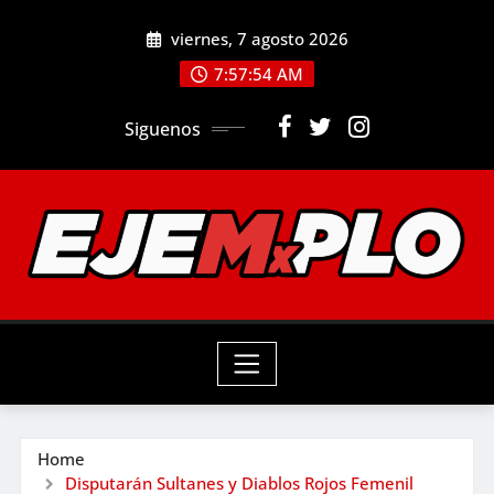
Skip
viernes, 7 agosto 2026
to
7:57:55 AM
content
Siguenos
Home
Disputarán Sultanes y Diablos Rojos Femenil