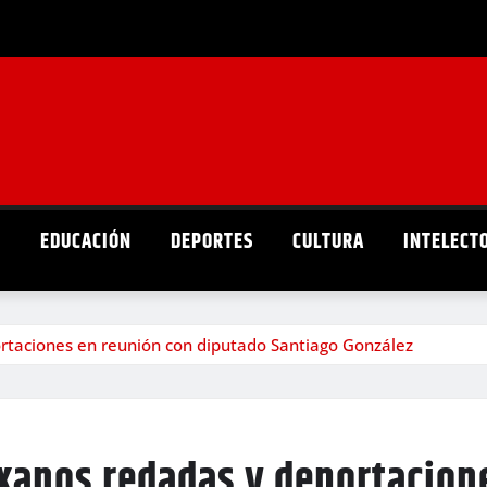
D
EDUCACIÓN
DEPORTES
CULTURA
INTELECT
rtaciones en reunión con diputado Santiago González
xanos redadas y deportacion