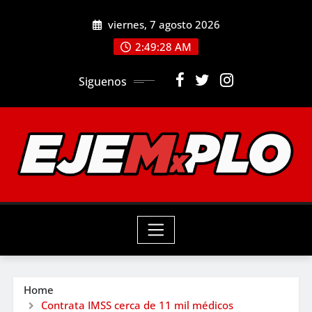
Skip
viernes, 7 agosto 2026
to
2:49:30 AM
content
Siguenos
Home
Contrata IMSS cerca de 11 mil médicos