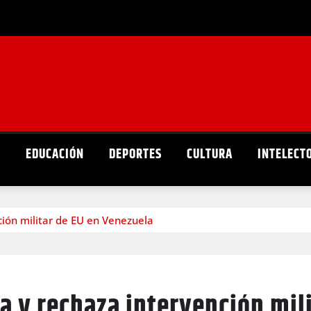
D
EDUCACIÓN
DEPORTES
CULTURA
INTELECT
ión militar de EU en Venezuela
 y rechaza intervención mili