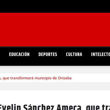
D
EDUCACIÓN
DEPORTES
CULTURA
INTELECT
a, que transformará municipio de Orizaba
 Evelin Sánchez Ameca, que t