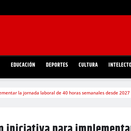
D
EDUCACIÓN
DEPORTES
CULTURA
INTELECT
lementar la jornada laboral de 40 horas semanales desde 2027
 iniciativa para implementar