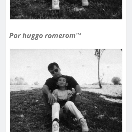
Por huggo romerom™