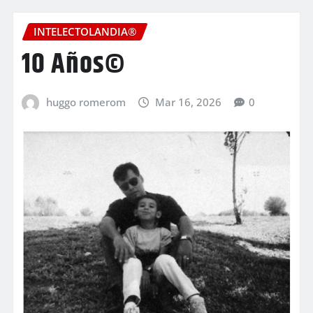
INTELECTOLANDIA®
10 Años©
huggo romerom
Mar 16, 2026
0