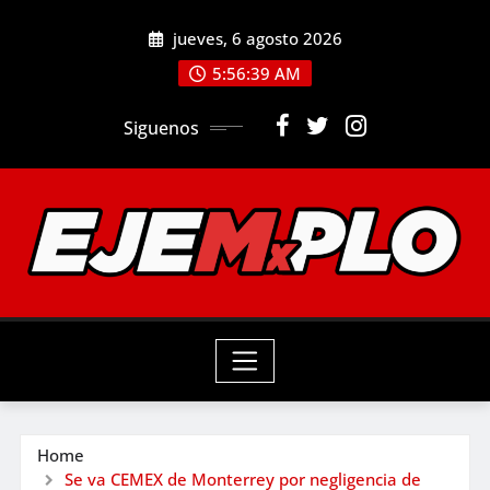
Skip
jueves, 6 agosto 2026
to
5:56:40 AM
content
Siguenos
Home
Se va CEMEX de Monterrey por negligencia de