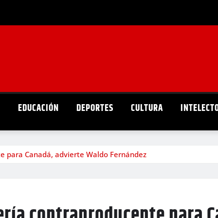
D
EDUCACIÓN
DEPORTES
CULTURA
INTELECT
te para Canadá, advierte Waldo Fernández
ería contraproducente para C