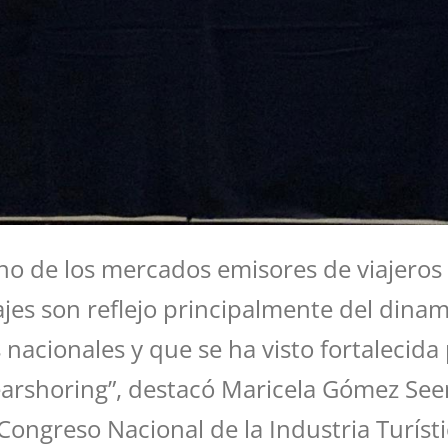
o de los mercados emisores de viajeros 
ajes son reflejo principalmente del dina
 nacionales y que se ha visto fortalecida
arshoring”, destacó Maricela Gómez Seem
V Congreso Nacional de la Industria Turíst