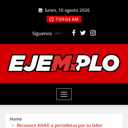
Skip
lunes, 10 agosto 2026
to
7:09:06 AM
content
Siguenos
Home
Reconoce ANAD a periodistas por su labor