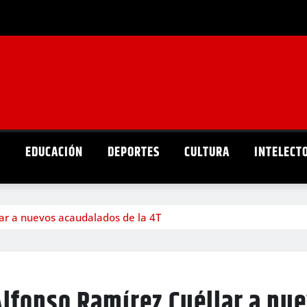
D
EDUCACIÓN
DEPORTES
CULTURA
INTELECT
ar a nuevos acaudalados de la 4T
lfonso Ramírez Cuéllar a nue