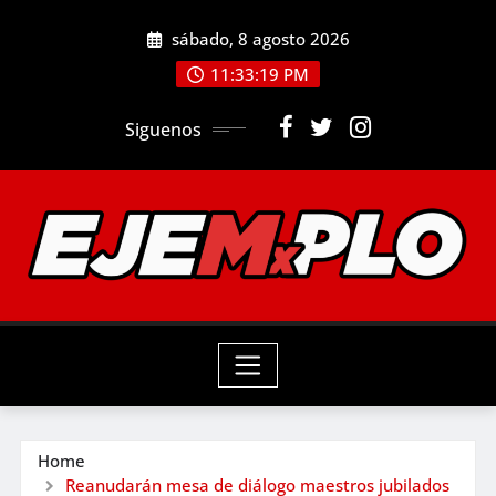
Skip
sábado, 8 agosto 2026
to
11:33:20 PM
content
Siguenos
Home
Reanudarán mesa de diálogo maestros jubilados