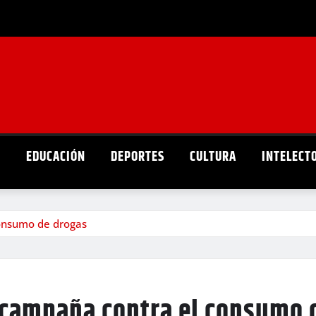
D
EDUCACIÓN
DEPORTES
CULTURA
INTELECT
consumo de drogas
 campaña contra el consumo 