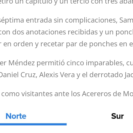
tiró un capítulo y un tercio con tres aba
séptima entrada sin complicaciones, Sam 
o con dos anotaciones recibidas y un pon
r en orden y recetar par de ponches en e
er Méndez permitió cinco imparables, cu
Daniel Cruz, Alexis Vera y el derrotado J
ie como visitantes ante los Acereros de M