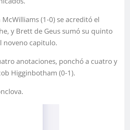
nicados.
McWilliams (1-0) se acreditó el
che, y Brett de Geus sumó su quinto
l noveno capitulo.
atro anotaciones, ponchó a cuatro y
acob Higginbotham (0-1).
onclova.