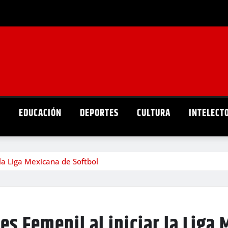
D
EDUCACIÓN
DEPORTES
CULTURA
INTELECT
la Liga Mexicana de Softbol
s Femenil al iniciar la Liga 