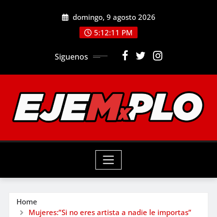
Skip
domingo, 9 agosto 2026
to
5:12:12 PM
content
Siguenos
Home
Mujeres:”Si no eres artista a nadie le importas”