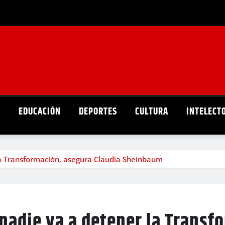
D
EDUCACIÓN
DEPORTES
CULTURA
INTELECT
la Transformación, asegura Claudia Sheinbaum
nadie va a detener la Transf