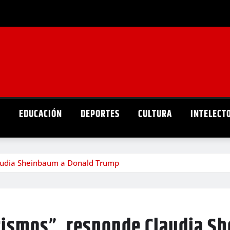
D
EDUCACIÓN
DEPORTES
CULTURA
INTELECT
laudia Sheinbaum a Donald Trump
cismos”, responde Claudia S