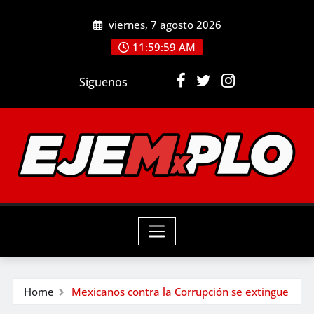
Skip
viernes, 7 agosto 2026
to
12:00:00 PM
content
Siguenos
Home
Mexicanos contra la Corrupción se extingue