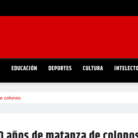
D
EDUCACIÓN
DEPORTES
CULTURA
INTELECT
e colonos
0 años de matanza de colono