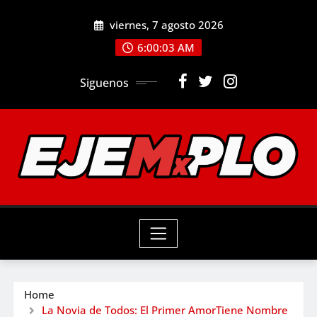
Skip
viernes, 7 agosto 2026
to
6:00:04 AM
content
Siguenos
Home
La Novia de Todos: El Primer AmorTiene Nombre