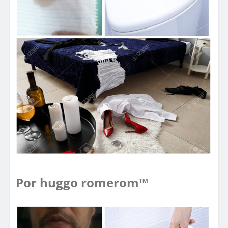
Por huggo romerom™