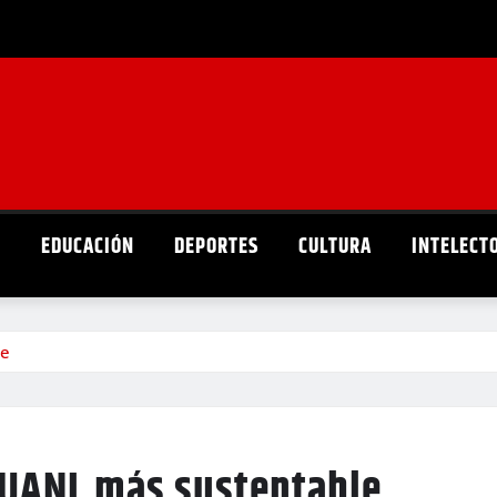
D
EDUCACIÓN
DEPORTES
CULTURA
INTELECT
le
 UANL más sustentable