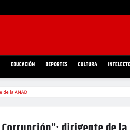
D
EDUCACIÓN
DEPORTES
CULTURA
INTELECT
te de la ANAD
 Corrupción”: dirigente de l