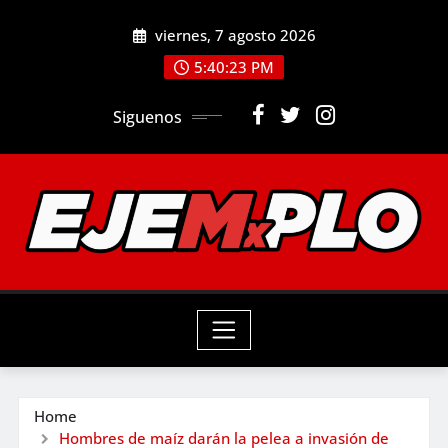
Skip
viernes, 7 agosto 2026
to
5:40:24 PM
content
Siguenos
Home
Hombres de maíz darán la pelea a invasión de