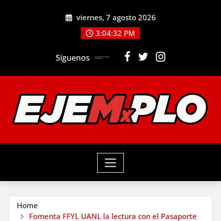
Skip
viernes, 7 agosto 2026
to
3:04:34 PM
content
Siguenos
Home
Fomenta FFYL UANL la lectura con el Pasaporte