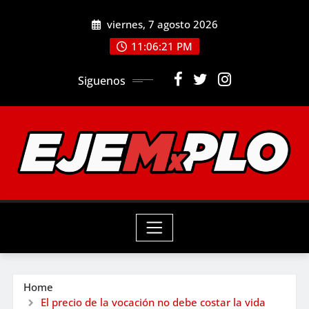
Skip
viernes, 7 agosto 2026
to
11:06:23 PM
content
Siguenos
Home
El precio de la vocación no debe costar la vida