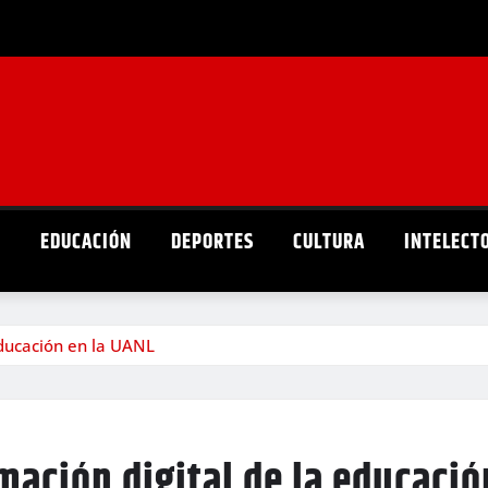
D
EDUCACIÓN
DEPORTES
CULTURA
INTELECT
educación en la UANL
ación digital de la educació