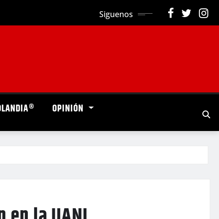
Siguenos
OLANDIA®
OPINIÓN
n en la UANL