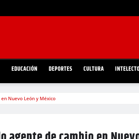
D
EDUCACIÓN
DEPORTES
CULTURA
INTELECT
 en Nuevo León y México
o agente de cambio en Nuevo