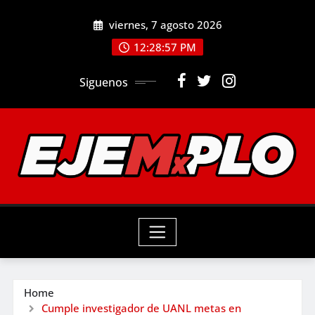
Skip
viernes, 7 agosto 2026
to
12:28:58 PM
content
Siguenos
Home
Cumple investigador de UANL metas en