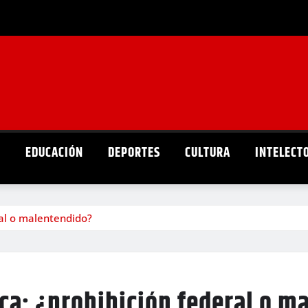
D
EDUCACIÓN
DEPORTES
CULTURA
INTELECT
ral o malentendido?
ca: ¿prohibición federal o m