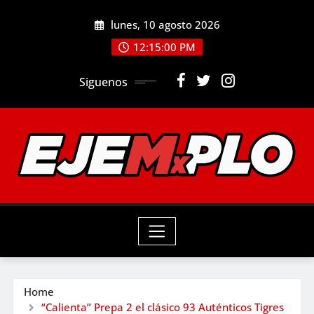
Skip
lunes, 10 agosto 2026
to
12:15:01 PM
content
Siguenos
Home
“Calienta” Prepa 2 el clásico 93 Auténticos Tigres