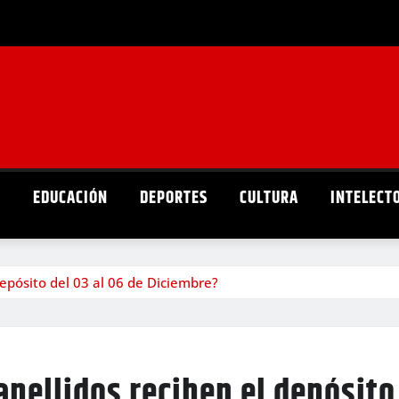
D
EDUCACIÓN
DEPORTES
CULTURA
INTELECT
depósito del 03 al 06 de Diciembre?
apellidos reciben el depósito