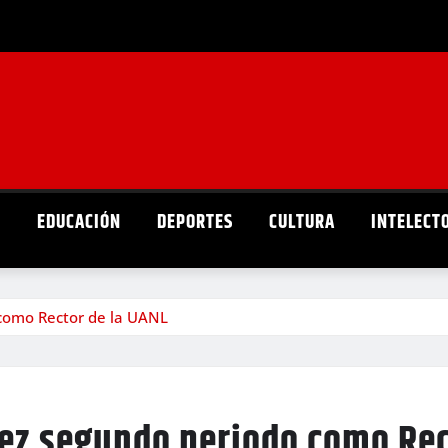
D
EDUCACIÓN
DEPORTES
CULTURA
INTELECT
como Rector de la UANL
z segundo periodo como Rec